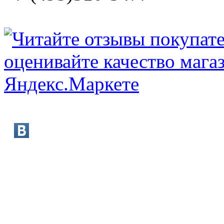
booksmart@rambler.ru