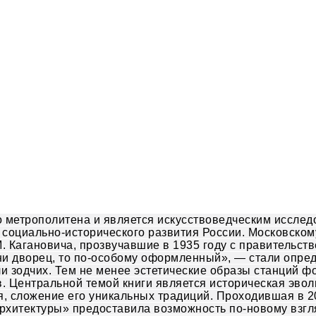
о метрополитена и является искусствоведческим иссле
 социально-исторического развития России. Московском
. Кагановича, прозвучавшие в 1935 году с правительст
о ни дворец, то по-особому оформленный», — стали опр
и зодчих. Тем не менее эстетические образы станций 
в. Центральной темой книги является историческая эво
, сложение его уникальных традиций. Проходившая в 2
хитектуры» предоставила возможность по-новому взгля