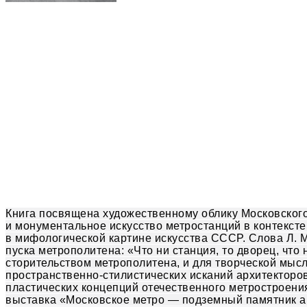
Книга посвящена художественному облику Московског
и монументальное искусство метростанций в контексте
в мифологической картине искусства СССР. Слова Л. М
пуска метрополитена:
«Что
ни станция, то дворец, чт
сторительством метрополитена, и для творческой мысл
пространственно-стилистических исканий архитекторо
пластических концепций отечественного метростроения
выставка
«Московское
метро — подземный памятник ар