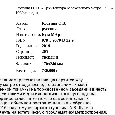
Костина О. В.
«
Архитектура Московского метро. 1935-
1980-е годы»
Автор:
Костина О.В.
Язык:
русский
Издательство:
БуксМАрт
ISBN:
978-5-907043-32-9
Год издания:
2019
Страниц:
205
Переплет:
твердый
Формат:
170х240 мм
Вес товара:
730.000 г
дованием, рассматривающим архитектуру
у метро отводилось одно из значимых мест
венной трибуны на торжественном заседании в честь
еделяющими и для идеологического руководства
формировались в контексте самостоятельных
люция объемно-пространственных и образно-
016 году в Музее архитектуры им. А.В.Щусева
нуть на эстетическую проблематику метростроения.